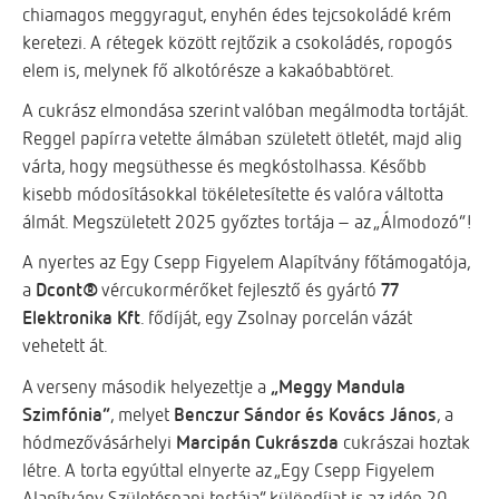
chiamagos meggyragut, enyhén édes tejcsokoládé krém
keretezi. A rétegek között rejtőzik a csokoládés, ropogós
elem is, melynek fő alkotórésze a kakaóbabtöret.
A cukrász elmondása szerint valóban megálmodta tortáját.
Reggel papírra vetette álmában született ötletét, majd alig
várta, hogy megsüthesse és megkóstolhassa. Később
kisebb módosításokkal tökéletesítette és valóra váltotta
álmát. Megszületett 2025 győztes tortája – az „Álmodozó”!
A nyertes az Egy Csepp Figyelem Alapítvány főtámogatója,
a
Dcont®
vércukormérőket fejlesztő és gyártó
77
Elektronika Kft
. fődíját, egy Zsolnay porcelán vázát
vehetett át.
A verseny második helyezettje a
„Meggy Mandula
Szimfónia”
, melyet
Benczur Sándor és Kovács János
, a
hódmezővásárhelyi
Marcipán Cukrászda
cukrászai hoztak
létre. A torta egyúttal elnyerte az „Egy Csepp Figyelem
Alapítvány Születésnapi tortája” különdíjat is az idén 20