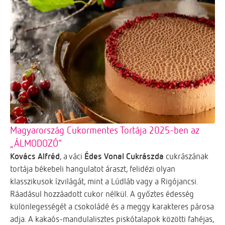
Magyarország Cukormentes Tortája 2025-ben az
„ÁLMODOZÓ”
Kovács Alfréd
, a váci
Édes Vonal Cukrászda
cukrászának
tortája békebeli hangulatot áraszt, felidézi olyan
klasszikusok ízvilágát, mint a Lúdláb vagy a Rigójancsi.
Ráadásul hozzáadott cukor nélkül. A győztes édesség
különlegességét a csokoládé és a meggy karakteres párosa
adja. A kakaós-mandulalisztes piskótalapok közötti fahéjas,