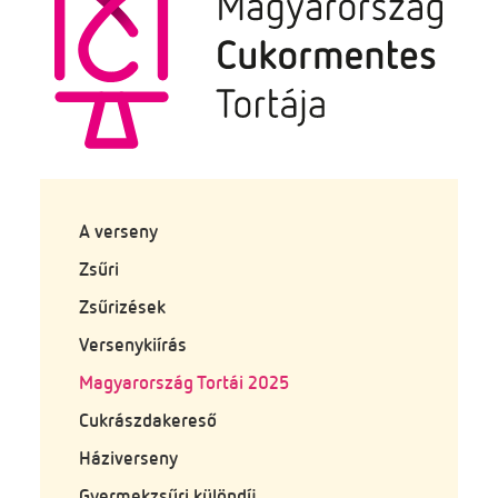
A verseny
Zsűri
Zsűrizések
Versenykiírás
Magyarország Tortái 2025
Cukrászdakereső
Háziverseny
Gyermekzsűri különdíj