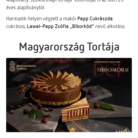
éves alapítványtól.
Harmadik helyen végzett a makói
Papp Cukrászda
cukrásza,
Lawal-Papp Zsófia
„Bíborköd”
nevű alkotása.
Magyarország Tortája