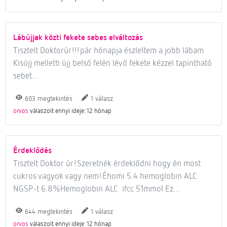
Lábújjak közti fekete sebes elváltozás
Tisztelt Doktorúr!!!pár hónapja észleltem a jobb lábam
Kisújj melletti újj belső felén lévő fekete kézzel tapintható
sebet...
megtekintés
válasz
603
1
orvos
válaszolt ennyi ideje: 12 hónap
Érdeklődés
Tisztelt Doktor úr!Szeretnék érdeklődni hogy én most
cukros vagyok vagy nem!Éhomi 5.4 hemoglobin ALC
NGSP-t 6.8%Hemoglobin ALC ifcc 51mmol Ez…
megtekintés
válasz
644
1
orvos
válaszolt ennyi ideje: 12 hónap