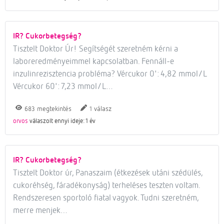
IR? Cukorbetegség?
Tisztelt Doktor Úr! Segítségét szeretném kérni a
laboreredményeimmel kapcsolatban. Fennáll-e
inzulinrezisztencia probléma? Vércukor 0': 4,82 mmol/L
Vércukor 60': 7,23 mmol/L…
megtekintés
válasz
683
1
orvos
válaszolt ennyi ideje: 1 év
IR? Cukorbetegség?
Tisztelt Doktor úr, Panaszaim (étkezések utáni szédülés,
cukoréhség, fáradékonyság) terheléses teszten voltam.
Rendszeresen sportoló fiatal vagyok. Tudni szeretném,
merre menjek…