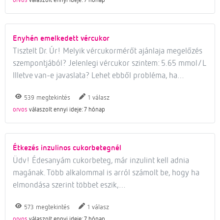
Enyhén emelkedett vércukor
Tisztelt Dr. Úr! Melyik vércukormérőt ajánlaja megelőzés
szempontjából? Jelenlegi vércukor szintem: 5.65 mmol/L
Illetve van-e javaslata? Lehet ebből probléma, ha…
megtekintés
válasz
539
1
orvos
válaszolt ennyi ideje: 7 hónap
Étkezés inzulinos cukorbetegnél
Üdv! Édesanyám cukorbeteg, már inzulint kell adnia
magának. Több alkalommal is arról számolt be, hogy ha
elmondása szerint többet eszik,…
megtekintés
válasz
573
1
orvos
válaszolt ennyi ideje: 7 hónap