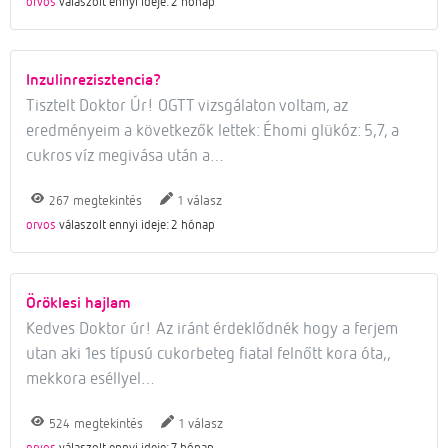
orvos
válaszolt ennyi ideje: 2 hónap
Inzulinrezisztencia?
Tisztelt Doktor Úr! OGTT vizsgálaton voltam, az
eredményeim a következők lettek: Éhomi glükóz: 5,7, a
cukros víz megivása után a…
megtekintés
válasz
267
1
orvos
válaszolt ennyi ideje: 2 hónap
Öröklesi hajlam
Kedves Doktor úr! Az iránt érdeklődnék hogy a ferjem
utan aki 1es típusú cukorbeteg fiatal felnőtt kora óta,,
mekkora eséllyel…
megtekintés
válasz
524
1
orvos
válaszolt ennyi ideje: 7 hónap