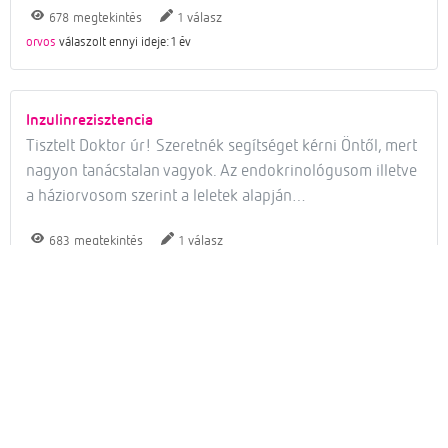
megtekintés
válasz
678
1
orvos
válaszolt ennyi ideje: 1 év
Inzulinrezisztencia
Tisztelt Doktor úr! Szeretnék segítséget kérni Öntől, mert
nagyon tanácstalan vagyok. Az endokrinológusom illetve
a háziorvosom szerint a leletek alapján…
megtekintés
válasz
683
1
orvos
válaszolt ennyi ideje: 1 év
IR gyanú?
Tisztelt Doktor Úr! Ma voltam evős cukorvizsgálaton,
aminek az eredménye a következő: Éhomi: 5.00, PP2:
4.00, HbA1c% 5,7, HbA1cMM 39…