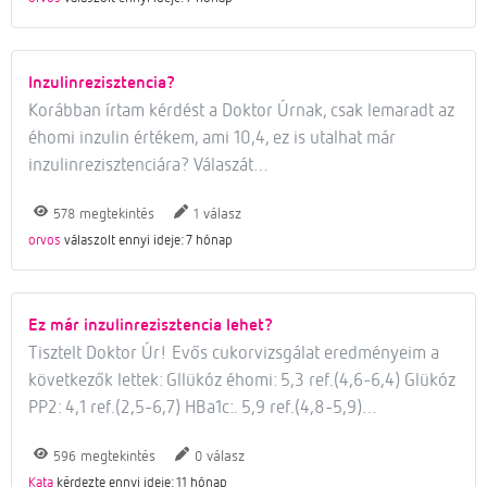
Inzulinrezisztencia?
Korábban írtam kérdést a Doktor Úrnak, csak lemaradt az
éhomi inzulin értékem, ami 10,4, ez is utalhat már
inzulinrezisztenciára? Válaszát…
megtekintés
válasz
578
1
orvos
válaszolt ennyi ideje: 7 hónap
Ez már inzulinrezisztencia lehet?
Tisztelt Doktor Úr! Evős cukorvizsgálat eredményeim a
következők lettek: Gllükóz éhomi: 5,3 ref.(4,6-6,4) Glükóz
PP2: 4,1 ref.(2,5-6,7) HBa1c:. 5,9 ref.(4,8-5,9)…
megtekintés
válasz
596
0
Kata
kérdezte ennyi ideje: 11 hónap