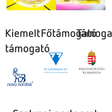
Kiemelt
Főtámogató
Támoga
támogató