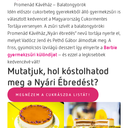
Promenád Kávéház – Balatongyörök
Idén először cukorbeteg gyerekekből álló gyermekzsűri is
választott kedvencet a Magyarország Cukormentes
Tortája versenyen. A zsűri szívét a balatongyöröki
Promenád Kávéház „Nyári ébredés” nevű tortája nyerte el,
melyet Vadócz Jenő és Pethő Gábor álmodtak meg. A
friss, gyümölcsös ízvilágú desszert így elnyerte a
Barbie
gyermekzsűri különdíjat
– és ezzel a legkisebbek
kedvencévé vált!
Mutatjuk, hol kóstolhatod
meg a Nyári Ébredést?
MEGNÉZEM A CUKRÁSZDA LISTÁT!