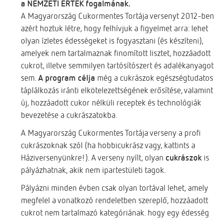
a NEMZETI ÉRTÉK fogalmának.
A Magyarország Cukormentes Tortája versenyt 2012-ben
azért hoztuk létre, hogy felhívjuk a figyelmet arra: lehet
olyan ízletes édességeket is fogyasztani (és készíteni),
amelyek nem tartalmaznak finomított lisztet, hozzáadott
cukrot, illetve semmilyen tartósítószert és adalékanyagot
sem.
A program célja
még a cukrászok egészségtudatos
táplálkozás iránti elkötelezettségének erősítése, valamint
új, hozzáadott cukor nélküli receptek és technológiák
bevezetése a cukrászatokba.
A Magyarország Cukormentes Tortája verseny a profi
cukrászoknak szól (ha hobbicukrász vagy, kattints a
Háziversenyünkre!). A verseny nyílt, olyan
cukrászok
is
pályázhatnak, akik nem ipartestületi tagok.
Pályázni minden évben csak olyan tortával lehet, amely
megfelel a vonatkozó rendeletben szereplő, hozzáadott
cukrot nem tartalmazó kategóriának. hogy egy édesség