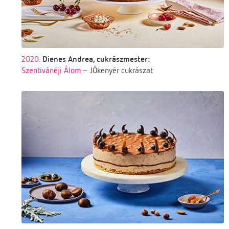
2020.
Dienes Andrea, cukrászmester:
Szentivánéji Álom
– JÓkenyér cukrászat