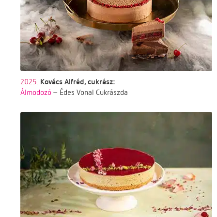
2025.
Kovács Alfréd, cukrász:
Álmodozó
– Édes Vonal Cukrászda