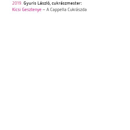
2019.
Gyuris László, cukrászmester:
Kicsi Gesztenye
– A Cappella Cukrászda
2018.
Nándori László, cukrászmester:
Három kívánság
– Nándori Cukrászda