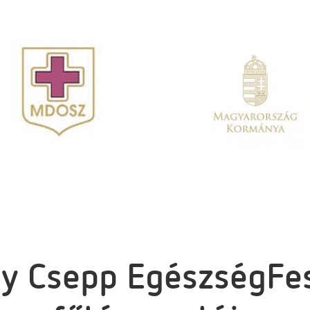
y Csepp EgészségFe