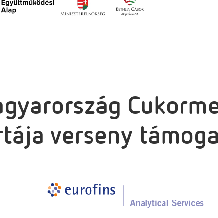
agyarország Cukorme
rtája verseny támoga