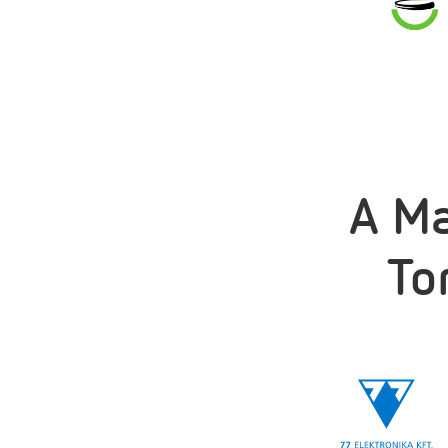
A M
To