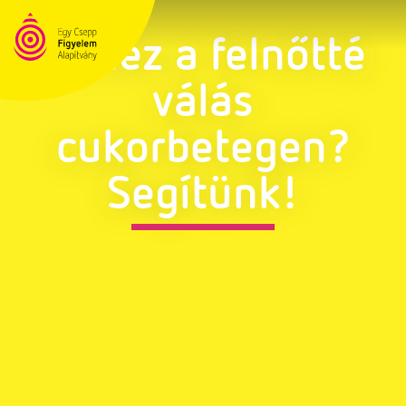
Nehéz a felnőtté
válás
cukorbetegen?
Segítünk!