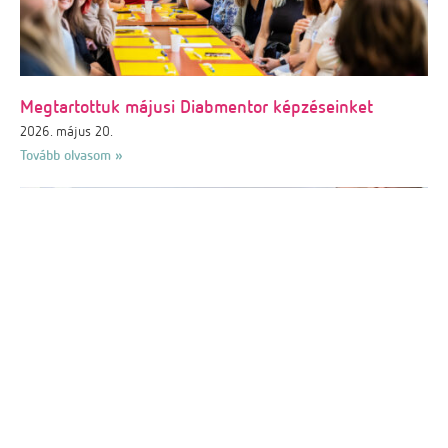
Megtartottuk májusi Diabmentor képzéseinket
2026. május 20.
Tovább olvasom »
Szakmai konzultációt tartottunk a Magyarország
Cukormentes Tortája verseny döntősei számára