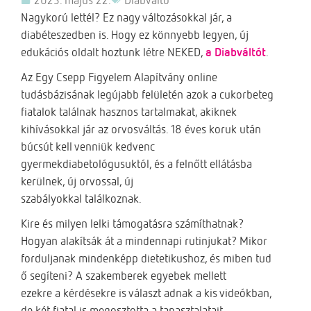
Nagykorú lettél? Ez nagy változásokkal jár, a
diabéteszedben is. Hogy ez könnyebb legyen, új
edukációs oldalt hoztunk létre NEKED,
a Diabváltót
.
Az Egy Csepp Figyelem Alapítvány online
tudásbázisának legújabb felületén azok a cukorbeteg
fiatalok találnak hasznos tartalmakat, akiknek
kihívásokkal jár az orvosváltás. 18 éves koruk után
búcsút kell venniük kedvenc
gyermekdiabetológusuktól, és a felnőtt ellátásba
kerülnek, új orvossal, új
szabályokkal találkoznak.
Kire és milyen lelki támogatásra számíthatnak?
Hogyan alakítsák át a mindennapi rutinjukat? Mikor
forduljanak mindenképp dietetikushoz, és miben tud
ő segíteni? A szakemberek egyebek mellett
ezekre a kérdésekre is választ adnak a kis videókban,
de két fiatal is megosztotta a tapasztalatait,