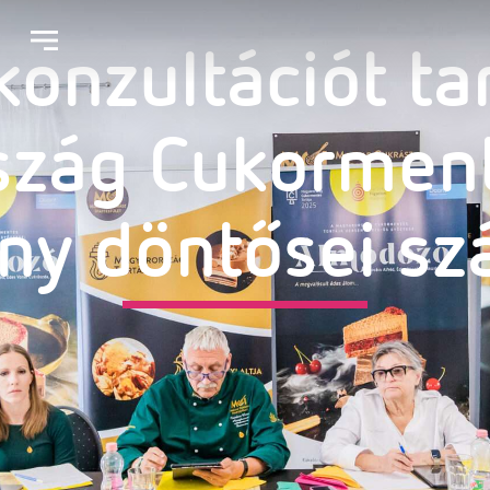
onzultációt ta
zág Cukorment
ny döntősei s