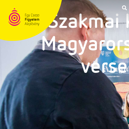
Szakmai k
TÁMOGATÁS
Magyarors
verse