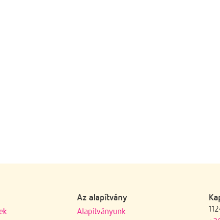
Az alapítvány
Ka
112
ek
Alapítványunk