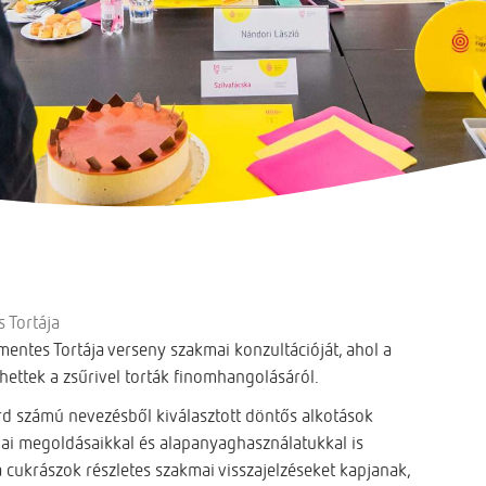
 Tortája
tes Tortája verseny szakmai konzultációját, ahol a
ettek a zsűrivel torták finomhangolásáról.
rd számú nevezésből kiválasztott döntős alkotások
iai megoldásaikkal és alapanyaghasználatukkal is
a cukrászok részletes szakmai visszajelzéseket kapjanak,