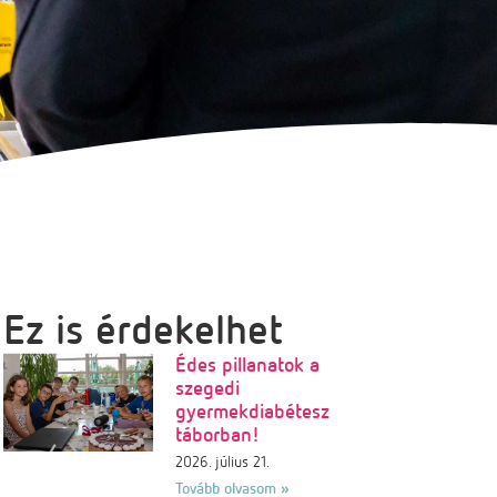
Ez is érdekelhet
Édes pillanatok a
szegedi
gyermekdiabétesz
táborban!
2026. július 21.
Tovább olvasom »