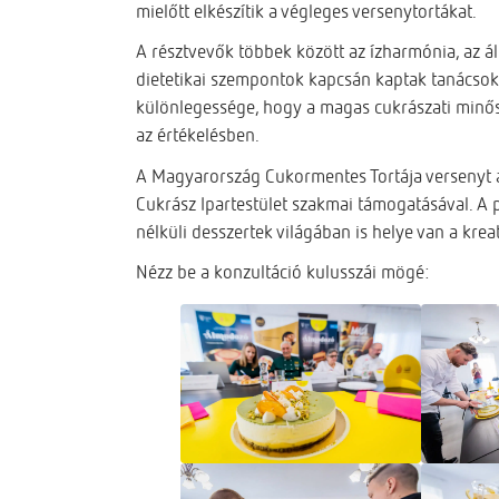
mielőtt elkészítik a végleges versenytortákat.
A résztvevők többek között az ízharmónia, az áll
dietetikai szempontok kapcsán kaptak tanácsok
különlegessége, hogy a magas cukrászati minős
az értékelésben.
A Magyarország Cukormentes Tortája versenyt 
Cukrász Ipartestület szakmai támogatásával. A 
nélküli desszertek világában is helye van a kre
Nézz be a konzultáció kulusszái mögé: