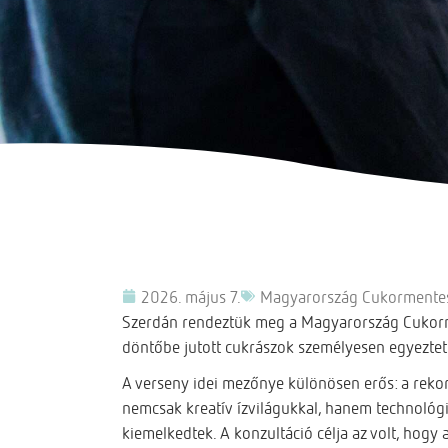
2026. május 7.
Magyarország Cukormentes
Szerdán rendeztük meg a Magyarország Cukormen
döntőbe jutott cukrászok személyesen egyezteth
A verseny idei mezőnye különösen erős: a reko
nemcsak kreatív ízvilágukkal, hanem technológ
kiemelkedtek. A konzultáció célja az volt, hogy 