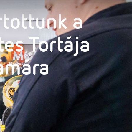
rtottunk a
es Tortája
zámára