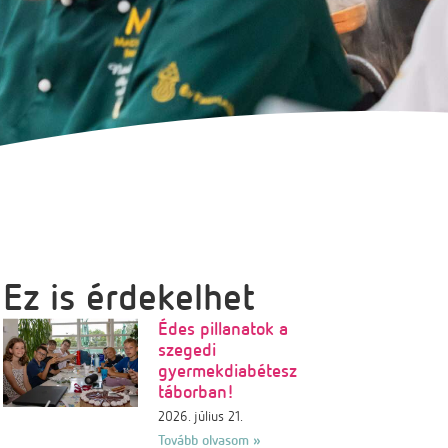
Ez is érdekelhet
Édes pillanatok a
szegedi
gyermekdiabétesz
táborban!
2026. július 21.
Tovább olvasom »