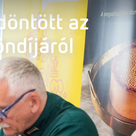
döntött az
öndíjáról