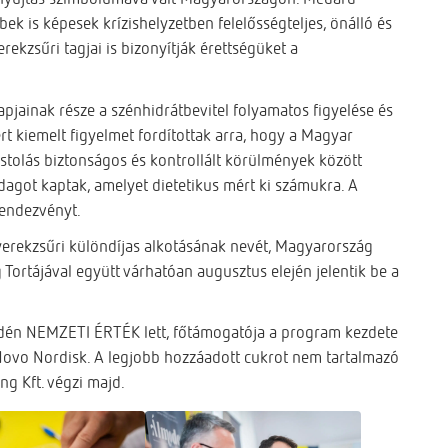
ek is képesek krízishelyzetben felelősségteljes, önálló és
ekzsűri tagjai is bizonyítják érettségüket a
jainak része a szénhidrátbevitel folyamatos figyelése és
rt kiemelt figyelmet fordítottak arra, hogy a Magyar
stolás biztonságos és kontrollált körülmények között
dagot kaptak, amelyet dietetikus mért ki számukra. A
 rendezvényt.
rekzsűri különdíjas alkotásának nevét, Magyarország
Tortájával együtt várhatóan augusztus elején jelentik be a
dén NEMZETI ÉRTÉK lett, főtámogatója a program kezdete
a Novo Nordisk. A legjobb hozzáadott cukrot nem tartalmazó
ng Kft. végzi majd.