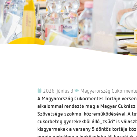
2026. június 3.
Magyarország Cukormentes
A Magyarország Cukormentes Tortája verseny
alkalommal rendezte meg a Magyar Cukrász I
Szövetsége szakmai közreműködésével. A tava
cukorbeteg gyerekekből álló „zsűri” is válasz
kisgyermekek a verseny 5 döntős tortája közü
megjelenésében a legközelebb áll hozzájuk. A