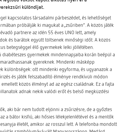
rekzsűri különdíjat.
gel kapcsolatos társadalmi párbeszédet, és lehetőséget
ormában próbálják ki magukat a „zsűriben”. A közös játék
 névadó partnere az idén 55 éves UNO lett, amely
ádok és barátok együtt töltsenek minőségi időt. A közös
kus betegséggel élő gyermekek lelki jóllétében.
sú diabéteszes gyermekek mindennapjaiba korán beépül a
egmaradhassanak gyereknek. Mindenki másképp
nek különbségek: ott mindenki egyforma, és ugyanazok a
rizés és játék felszabadító élménye rendkívüli módon
és emellett közös élményt ad az egész családnak. Ez a fajta
pillanatok adnak nekik valódi erőt és belső megküzdési
k, aki bár nem tudott eljönni a zsűrizésre, de a győztes
 a bátor kisfiú, aki hősies lélekjelenlétével és a mentők
sanyja életét, amikor az rosszul lett. A telefonba mondott
nyújtás szimbólumává vált Magyarországon. Medárd