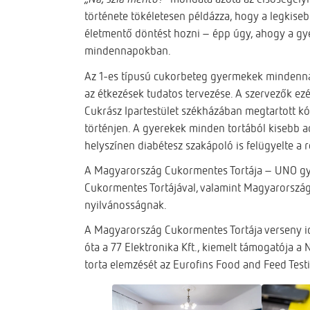
története tökéletesen példázza, hogy a legkisebb
életmentő döntést hozni – épp úgy, ahogy a gyer
mindennapokban.
Az 1-es típusú cukorbeteg gyermekek mindennap
az étkezések tudatos tervezése. A szervezők ezé
Cukrász Ipartestület székházában megtartott kó
történjen. A gyerekek minden tortából kisebb a
helyszínen diabétesz szakápoló is felügyelte a
A Magyarország Cukormentes Tortája – UNO gye
Cukormentes Tortájával, valamint Magyarország 
nyilvánosságnak.
A Magyarország Cukormentes Tortája verseny i
óta a 77 Elektronika Kft., kiemelt támogatója 
torta elemzését az Eurofins Food and Feed Testi