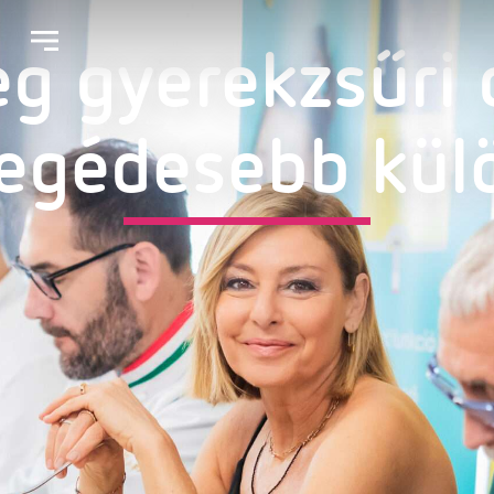
g gyerekzsűri 
legédesebb kül