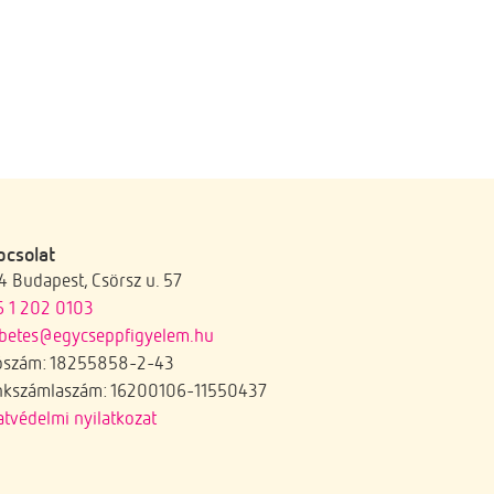
pcsolat
4 Budapest, Csörsz u. 57
6 1 202 0103
abetes@egycseppfigyelem.hu
ószám:
18255858-2-43
nkszámlaszám: 16200106-11550437
tvédelmi nyilatkozat