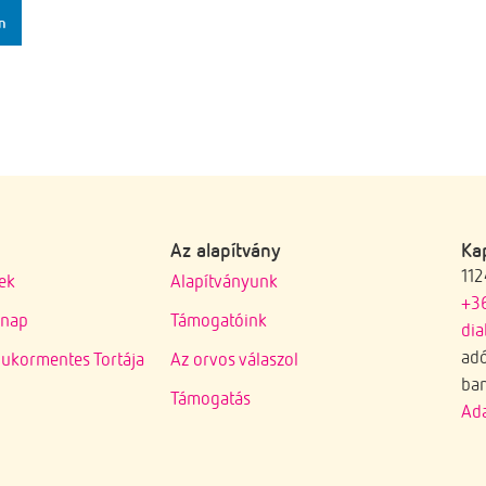
n
Az alapítvány
Ka
112
ek
Alapítványunk
+3
gnap
Támogatóink
di
ad
ukormentes Tortája
Az orvos válaszol
ba
Támogatás
Ada