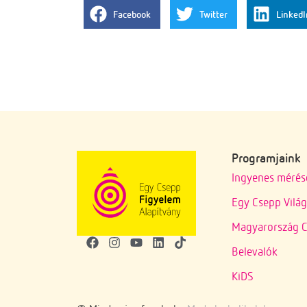
Facebook
Twitter
LinkedI
Programjaink
Ingyenes mérés
Egy Csepp Vilá
Magyarország C
Belevalók
KiDS