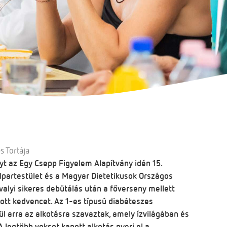
 Tortája
t az Egy Csepp Figyelem Alapítvány idén 15.
partestület és a Magyar Dietetikusok Országos
lyi sikeres debütálás után a főverseny mellett
tott kedvencet. Az 1-es típusú diabéteszes
l arra az alkotásra szavaztak, amely ízvilágában és
 legtöbb voksot kapott alkotás nyeri el a