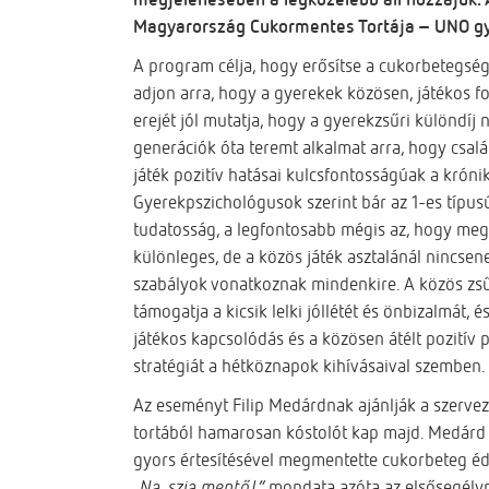
Magyarország Cukormentes Tortája – UNO gye
A program célja, hogy erősítse a cukorbetegség
adjon arra, hogy a gyerekek közösen, játékos f
erejét jól mutatja, hogy a gyerekzsűri különdíj
generációk óta teremt alkalmat arra, hogy csal
játék pozitív hatásai kulcsfontosságúak a króni
Gyerekpszichológusok szerint bár az 1-es típu
tudatosság, a legfontosabb mégis az, hogy m
különleges, de a közös játék asztalánál nincse
szabályok vonatkoznak mindenkire. A közös zsű
támogatja a kicsik lelki jóllétét és önbizalmát, 
játékos kapcsolódás és a közösen átélt pozitív 
stratégiát a hétköznapok kihívásaival szemben.
Az eseményt Filip Medárdnak ajánlják a szervező
tortából hamarosan kóstolót kap majd. Medárd az
gyors értesítésével megmentette cukorbeteg éde
„Na, szia mentő!”
mondata azóta az elsősegély