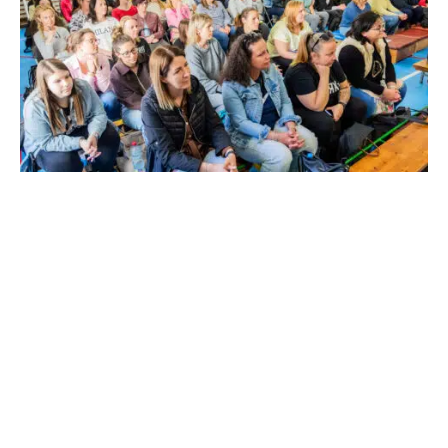
DiabMentor képzések áprilisban: Budapest és Győr
2026. május 4.
Tovább olvasom »