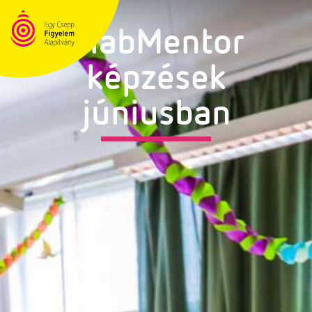
DiabMentor
képzések
júniusban