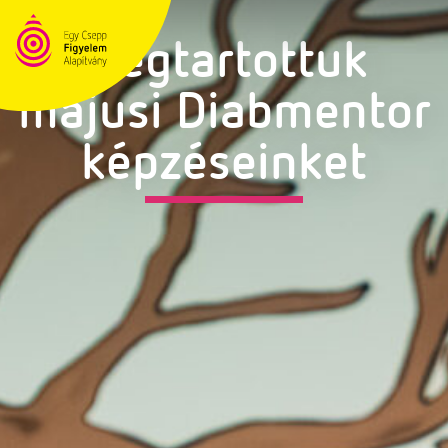
Megtartottuk
májusi Diabmentor
képzéseinket