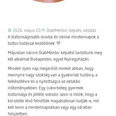
2026. május 20.
DiabMentor
,
képzés
,
oktatás
A biztonságosabb óvodai és iskolai mindennapok a
biztos tudással kezdődnek. 💛
Májusban három DiabMentor képzést tartottunk meg:
két alkalmat Budapesten, egyet Nyíregyházán.
Minden ilyen nap megerősít minket abban, hogy
mennyire nagy szükség van a gyakorlati tudásra, a
felkészítésre és a nyitottságra az oktatási
intézményekben. Egy cukorbeteg gyermek
biztonsága és jólléte sokszor azon is múlik, hogy a
körülötte lévő felnőttek magabiztosan tudják-e, mit
kell tenni a mindennapokban vagy egy váratlan
helyzetben.