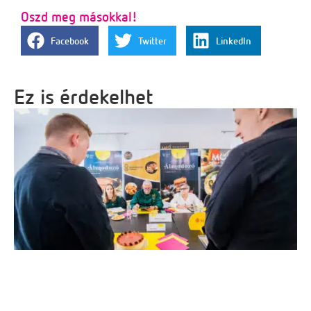
Oszd meg másokkal!
Facebook
Twitter
LinkedIn
Ez is érdekelhet
Szakmai konzultációt tartottunk a Magyarország
Cukormentes Tortája verseny döntősei számára
2026. május 7.