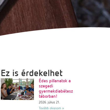
Ez is érdekelhet
Édes pillanatok a
szegedi
gyermekdiabétesz
táborban!
2026. július 21.
Tovább olvasom »