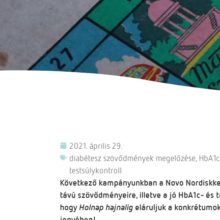
2021. április 29.
diabétesz szövődmények megelőzése
,
HbA1c
testsúlykontroll
Következő kampányunkban a Novo Nordiskkel 
távú szövődményeire, illetve a jó HbA1c- és t
hogy
Holnap hajnalig
eláruljuk a konkrétumok
jegyében!