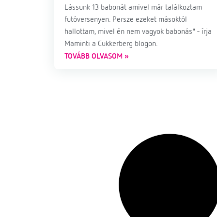
Lássunk 13 babonát amivel már találkoztam
futóversenyen. Persze ezeket másoktól
hallottam, mivel én nem vagyok babonás" - írja
Maminti a Cukkerberg blogon.
TOVÁBB OLVASOM »