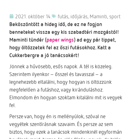
2021. október 14.
futás
,
időjárás
,
Maminti
,
sport
Beköszöntött a hideg idő, de ez ne fogjon
benneteket vissza egy kis szabadtéri mozgástól!
Maminti tündér (
paper wings
) ad egy pár tippet,
hogy öltözzetek fel az őszi futásokhoz. Katt a
Cukkerbergre a jó tanácsokért!
Jönnek a hűvösebb, esős napok. A tél is közeleg.
Szerintem ilyenkor – ősszel és tavasszal – a
legnehezebb eltalálni, hogy hogyan is öltözzünk
megfelelően a futáshoz, vagy kiránduláshoz.
Elmondom én hogyan szoktam kitalálni mit is vegyek
fel.
Persze van, hogy én is mellényúlok, szóval ne
vegyétek szentírásnak szavaim. És persze az sem
biztos, hogy ezek a tanácsok mindenkinél egyformán