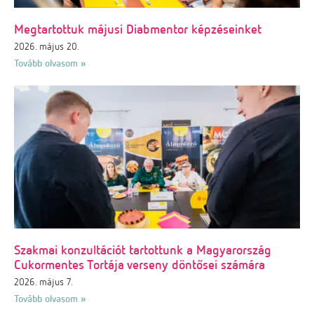
Megtartottuk májusi Diabmentor képzéseinket
2026. május 20.
Tovább olvasom »
Szakmai konzultációt tartottunk a Magyarország
Cukormentes Tortája verseny döntősei számára
2026. május 7.
Tovább olvasom »