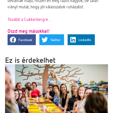
beválnak majd, hiszen én elég fázós vagyok, de talán
irányt mutat, hogy jól válasszatok ruházatot.
Tovább a Cukkerbergre…
Oszd meg másokkal!
Facebook
Twitter
LinkedIn
Ez is érdekelhet