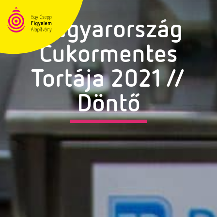
Magyarország
Cukormentes
Tortája 2021 //
Döntő