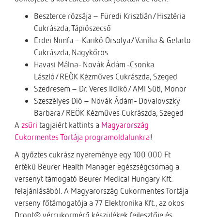
Beszterce rózsája – Füredi Krisztián/Hisztéria
Cukrászda, Tápiószecső
Erdei Nimfa – Karikó Orsolya/Vanília & Gelarto
Cukrászda, Nagykőrös
Havasi Málna- Novák Ádám -Csonka
László/REÖK Kézműves Cukrászda, Szeged
Szedresem – Dr. Veres Ildikó/ AMI Süti, Monor
Szeszélyes Dió – Novák Ádám- Dovalovszky
Barbara/ REÖK Kézműves Cukrászda, Szeged
A
zsűri
tagjaiért kattints a
Magyarország
Cukormentes Tortája programoldalunkra
!
A győztes cukrász nyereménye egy 100 000 Ft
értékű Beurer Health Manager egészségcsomag a
versenyt támogató Beurer Medical Hungary Kft.
felajánlásából. A Magyarország Cukormentes Tortája
verseny főtámogatója a 77 Elektronika Kft., az okos
Dcont® vércukormérő készülékek fejlesztője és