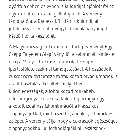
gyártója ebben az évben is különdíjat ajánlott fel az
egyik döntős torta megalkotójának. A verseny
támogatója, a Diabess Kft. idén is különdíjjal
jutalmazza a legjobb gyógyhatású alapanyaggal
készült torta készítőjét.
A Magyarország Cukormentes Tortája versenyt Egy
Csepp Figyelem Alapítvány 10. alkalommal rendezte
meg a Magyar Cukrász Iparosok Országos
Ipartestülete szakmai támogatásával. A hozzáadott
cukrot nem tartalmazó torták között olyan kreációk is
a zsűri asztalára kerültek, melyekben
különlegességek, a többi között tonkabab,
édesburgonya, kuszkusz, köles
,
tápiókagyöngy
alkotott izgalmas ízkombinációt a klasszikus
alapanyagokkal, mint a szeder, a málna, a barack és
az eper. A verseny célja, hogy a cukrászok egészséges
alapanyagokból, új technológiákkal készítsenek