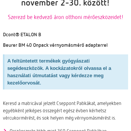
november 2-30. között!
Szerezd be kedvező áron otthoni mérőeszközeidet!
Dcont® ETALON B
Beurer BM 40 Onpack vérnyomásmérő adapterrel
A feltüntetett termékek gyógyászati
segédeszközök. A kockázatokról olvassa el a
használati útmutatást vagy kérdezze meg
kezelőorvosát.
Keresd a matricával jelzett Cseppont Patikákat, amelyekben
egyébként
jelképes összegért
egész évben kérhetsz
vércukormérést, és sok helyen még vérnyomásmérést is.
Országszerte több mint 360 Cseppont Patikában