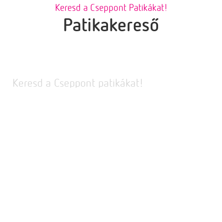
Keresd a Cseppont Patikákat!
Patikakereső
Keresd a Cseppont patikákat!
Aktív szűrő:
5 km
Cseppont Patika
Cím
Helymeghatározás
Szűrők törlése
Mutasd az összes patikát
Hely neve
PATIKÁK KERESÉSE