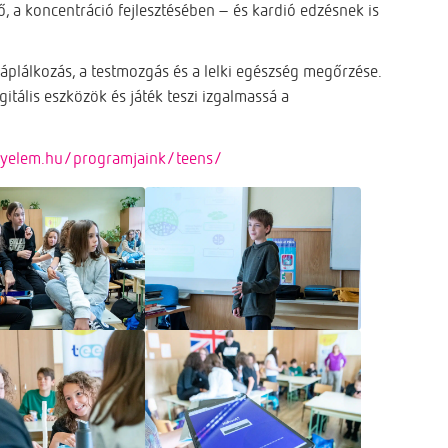
, a koncentráció fejlesztésében – és kardió edzésnek is
áplálkozás, a testmozgás és a lelki egészség megőrzése.
gitális eszközök és játék teszi izgalmassá a
igyelem.hu/programjaink/teens/