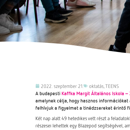
2022. szeptember 21.
oktatás
,
TEENS
A budapesti
Kaffka Margit Általános Iskola –
amelynek célja, hogy hasznos információkat
felhívjuk a figyelmet a tinédzsereket érintő 
Két nap alatt 49 hetedikes vett részt a feladato
részesei lehettek egy Blazepod segítségével, a