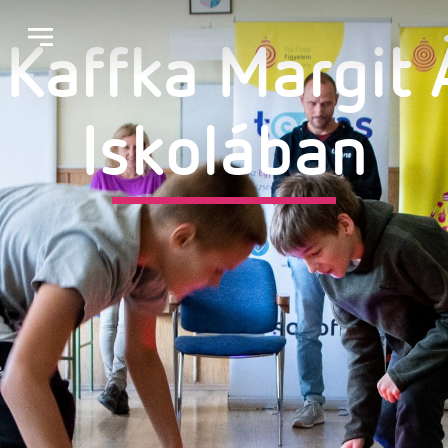
Kaffka Margit 
Iskolában