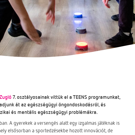
 Zugló
7. osztályosainak vittük el a TEENS programunkat,
 adjunk át az egészségügyi öngondoskodásról, és
fizikai és mentális egészségügyi problémákra.
kban. A gyerekek a versengés alatt egy izgalmas játéknak is
mely elsősorban a sportedzésekbe hozott innovációt, de