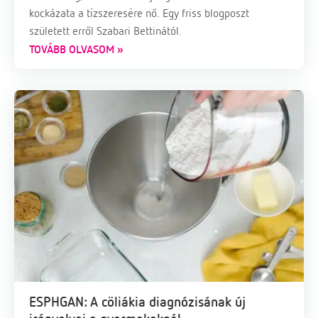
kockázata a tízszeresére nő. Egy friss blogposzt
született erről Szabari Bettinától.
TOVÁBB OLVASOM »
ESPHGAN: A cöliákia diagnózisának új