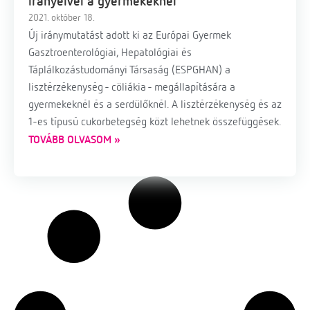
irányelvei a gyermekeknél
2021. október 18.
Új iránymutatást adott ki az Európai Gyermek
Gasztroenterológiai, Hepatológiai és
Táplálkozástudományi Társaság (ESPGHAN) a
lisztérzékenység - cöliákia - megállapítására a
gyermekeknél és a serdülőknél. A lisztérzékenység és az
1-es típusú cukorbetegség közt lehetnek összefüggések.
TOVÁBB OLVASOM »