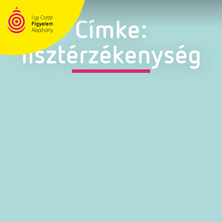
Címke:
lisztérzékenység