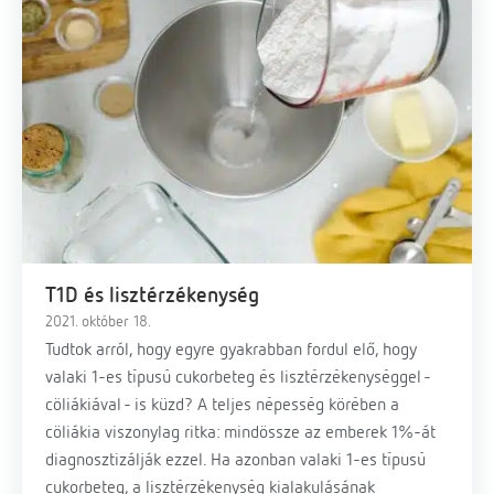
T1D és lisztérzékenység
2021. október 18.
Tudtok arról, hogy egyre gyakrabban fordul elő, hogy
valaki 1-es típusú cukorbeteg és lisztérzékenységgel -
cöliákiával - is küzd? A teljes népesség körében a
cöliákia viszonylag ritka: mindössze az emberek 1%-át
diagnosztizálják ezzel. Ha azonban valaki 1-es típusú
cukorbeteg, a lisztérzékenység kialakulásának