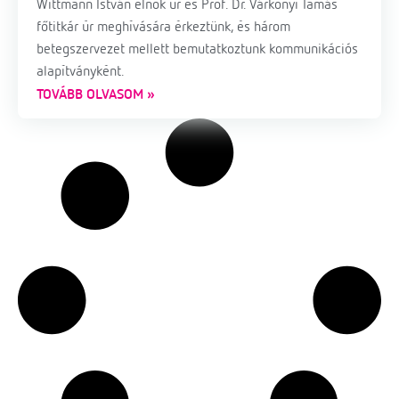
Wittmann István elnök úr és Prof. Dr. Várkonyi Tamás
főtitkár úr meghívására érkeztünk, és három
betegszervezet mellett bemutatkoztunk kommunikációs
alapítványként.
TOVÁBB OLVASOM »