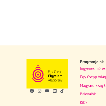
Programjaink
Ingyenes mérés
Egy Csepp Vilá
Magyarország C
Belevalók
KiDS