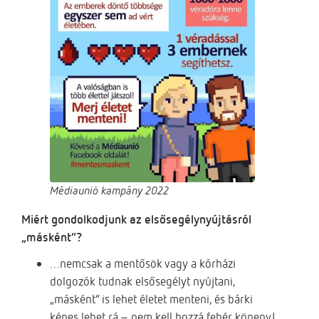
Médiaunió kampány 2022
Miért gondolkodjunk az elsősegélynyújtásról
„másként”?
…nemcsak a mentősök vagy a kórházi
dolgozók tudnak elsősegélyt nyújtani,
„másként” is lehet életet menteni, és bárki
képes lehet rá – nem kell hozzá fehér köpeny!