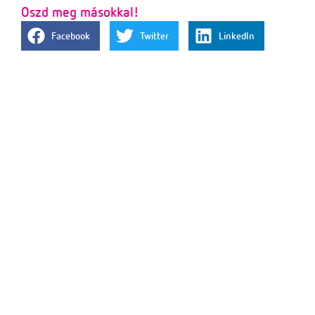
Oszd meg másokkal!
Facebook
Twitter
LinkedIn
Ez is érdekelhet
Megtartottuk májusi Diabmentor képzéseinket
2026. május 20.
Tovább olvasom »