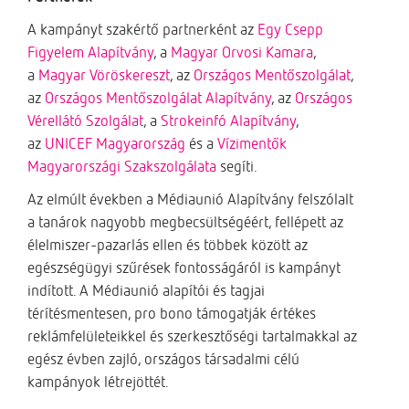
A kampányt szakértő partnerként az
Egy Csepp
Figyelem Alapítvány
, a
Magyar Orvosi Kamara
,
a
Magyar Vöröskereszt
, az
Országos Mentőszolgálat
,
az
Országos Mentőszolgálat Alapítvány
, az
Országos
Vérellátó Szolgálat
, a
Strokeinfó Alapítvány
,
az
UNICEF Magyarország
és a
Vízimentők
Magyarországi Szakszolgálata
segíti.
Az elmúlt években a Médiaunió Alapítvány felszólalt
a tanárok nagyobb megbecsültségéért, fellépett az
élelmiszer-pazarlás ellen és többek között az
egészségügyi szűrések fontosságáról is kampányt
indított. A Médiaunió alapítói és tagjai
térítésmentesen, pro bono támogatják értékes
reklámfelületeikkel és szerkesztőségi tartalmakkal az
egész évben zajló, országos társadalmi célú
kampányok létrejöttét.