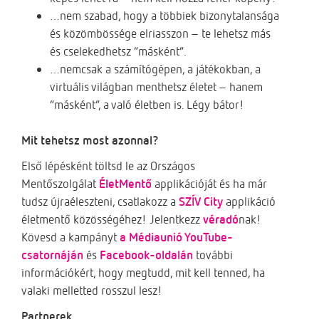
…nem szabad, hogy a többiek bizonytalansága
és közömbössége elriasszon – te lehetsz más
és cselekedhetsz “másként”.
…nemcsak a számítógépen, a játékokban, a
virtuális világban menthetsz életet – hanem
“másként”, a való életben is. Légy bátor!
Mit tehetsz most azonnal?
Első lépésként töltsd le az Országos
Mentőszolgálat
ÉletMentő
applikációját és ha már
tudsz újraéleszteni, csatlakozz a
SZÍV City
applikáció
életmentő közösségéhez! Jelentkezz
véradó
nak!
Kövesd a kampányt
a Médiaunió YouTube-
csatornáján
és
Facebook-oldalán
további
információkért, hogy megtudd, mit kell tenned, ha
valaki melletted rosszul lesz!
Partnerek