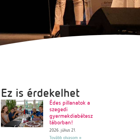
Ez is érdekelhet
Édes pillanatok a
szegedi
gyermekdiabétesz
táborban!
2026. július 21.
Tovább olvasom »