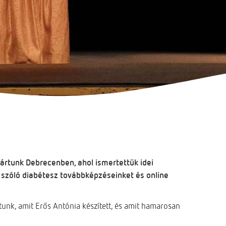
ártunk Debrecenben, ahol ismertettük idei
szóló diabétesz továbbképzéseinket és online
tunk, amit Erős Antónia készített, és amit hamarosan