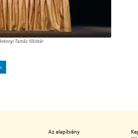
Várkonyi Tamás főtitkár
n
Az alapítvány
Ka