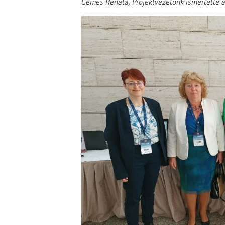
Gémes Renáta, Projektvezetőnk ismertette a