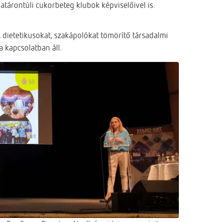
atárontúli cukorbeteg klubok képviselőivel is.
dietetikusokat, szakápolókat tömörítő társadalmi
a kapcsolatban áll.