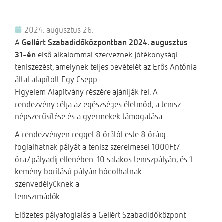
2024. augusztus 26.
A
Gellért Szabadidőközpontban
2024. augusztus
31-én
első alkalommal szerveznek jótékonysági
teniszezést, amelynek teljes bevételét az Erős Antónia
által alapított Egy Csepp
Figyelem Alapítvány részére ajánlják fel. A
rendezvény célja az egészséges életmód, a tenisz
népszerűsítése és a gyermekek támogatása.
A rendezvényen reggel 8 órától este 8 óráig
foglalhatnak pályát a tenisz szerelmesei 1000Ft/
óra/pályadíj ellenében. 10 salakos teniszpályán, és 1
kemény borítású pályán hódolhatnak
szenvedélyüknek a
teniszimádók.
Előzetes pályafoglalás a Gellért Szabadidőközpont