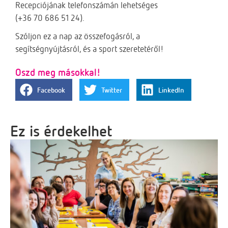
Recepciójának telefonszámán lehetséges
(+36 70 686 51 24).
Szóljon ez a nap az összefogásról, a
segítségnyújtásról, és a sport szeretetéről!
Oszd meg másokkal!
Facebook
Twitter
LinkedIn
Ez is érdekelhet