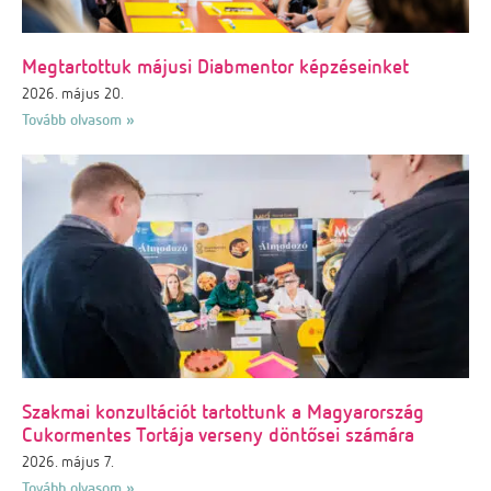
Megtartottuk májusi Diabmentor képzéseinket
2026. május 20.
Tovább olvasom »
Szakmai konzultációt tartottunk a Magyarország
Cukormentes Tortája verseny döntősei számára
2026. május 7.
Tovább olvasom »