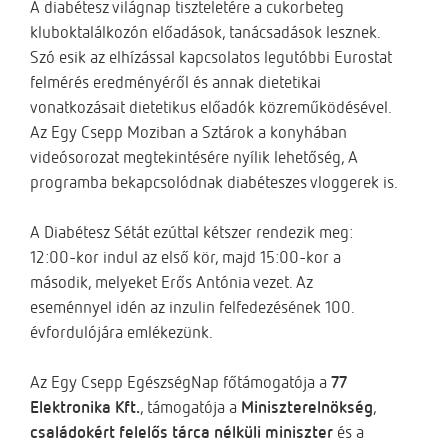
A diabétesz világnap tiszteletére a cukorbeteg
kluboktalálkozón előadások, tanácsadások lesznek.
Szó esik az elhízással kapcsolatos legutóbbi Eurostat
felmérés eredményéről és annak dietetikai
vonatkozásait dietetikus előadók közreműködésével.
Az Egy Csepp Moziban a Sztárok a konyhában
videósorozat megtekintésére nyílik lehetőség, A
programba bekapcsolódnak diabéteszes vloggerek is.
A Diabétesz Sétát ezúttal kétszer rendezik meg:
12:00-kor indul az első kör, majd 15:00-kor a
második, melyeket Erős Antónia vezet. Az
eseménnyel idén az inzulin felfedezésének 100.
évfordulójára emlékezünk.
Az Egy Csepp EgészségNap főtámogatója a
77
Elektronika Kft.
, támogatója a
Miniszterelnökség
,
családokért felelős tárca nélküli miniszter
és a