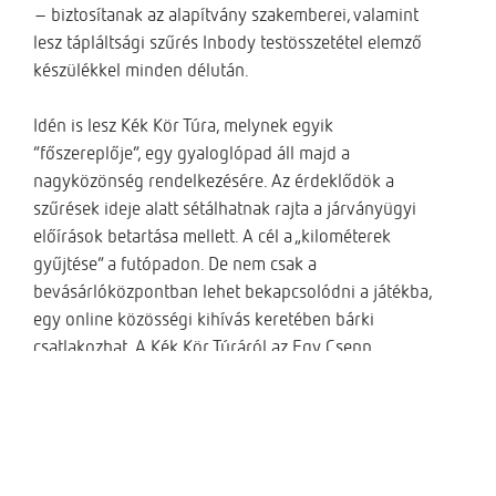
– biztosítanak az alapítvány szakemberei, valamint
lesz tápláltsági szűrés Inbody testösszetétel elemző
készülékkel minden délután.
Idén is lesz Kék Kör Túra, melynek egyik
“főszereplője”, egy gyaloglópad áll majd a
nagyközönség rendelkezésére. Az érdeklődök a
szűrések ideje alatt sétálhatnak rajta a járványügyi
előírások betartása mellett. A cél a „kilométerek
gyűjtése” a futópadon. De nem csak a
bevásárlóközpontban lehet bekapcsolódni a játékba,
egy online közösségi kihívás keretében bárki
csatlakozhat. A Kék Kör Túráról az Egy Csepp
Figyelem Alapítvány weblapján és közösségi oldalain
találnak részleteket. A megtett kilométereket
vasárnap este, a programsorozat végén összesítjük,
és nyereményeket sorsolunk ki a résztvevők között. A
cél az Országos Kékkör távjának, a 2550 km-nek a