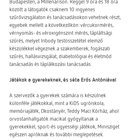
Budapesten, a Millenárison. Reggel 9 óra és 18 óra
között a látogatók csaknem 10 ingyenes
szűrővizsgálaton és tanácsadásokon vehetnek részt,
egyebek mellett a következőkön: vércukormérés,
vérnyomás- és véroxigénszint mérés, tápláltsági
szűrés, melyet Inbody testösszetétel elemző
készülékkel végeznek a szakemberek, fogászati
szűrés, hallásvizsgálat, diabetológiai és életmód
tanácsadás és táplálkozási tanácsadás.
Játékok a gyerekeknek, és séta Erős Antóniával
A szervezők a gyerekek számára is készülnek
különféle játékokkal, mint a KiDS ugróiskola,
memóriajáték, Okostányér, Teddy Maci Kórház, ahol
orvostanhallgatók macikat gyógyítanak a
gyerekekkel, sport-és ügyességi játékok, Minisziget
egészen apróknak és további meglepetések.