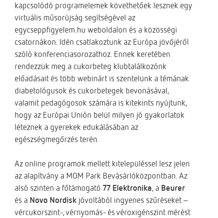
kapcsolódó programelemek követhetőek lesznek egy
virtuális műsorújság segítségével az
egycseppfigyelem.hu weboldalon és a közösségi
csatornákon. Idén csatlakoztunk az Európa jövőjéről
szóló konferenciasorozathoz. Ennek keretében
rendezzük meg a cukorbeteg klubtalálkozónk
előadásait és több webinárt is szentelünk a témának
diabetológusok és cukorbetegek bevonásával,
valamit pedagógosok számára is kitekints nyújtunk,
hogy az Európai Unión belül milyen jó gyakorlatok
léteznek a gyerekek edukálásában az
egészségmegőrzés terén.
Az online programok mellett kitelepüléssel lesz jelen
az alapítvány a MOM Park Bevásárlóközpontban. Az
alsó szinten a főtámogató
77 Elektronika
, a
Beurer
és a
Novo Nordisk
jóvoltából ingyenes szűréseket –
vércukorszint-, vérnyomás- és véroxigénszint mérést