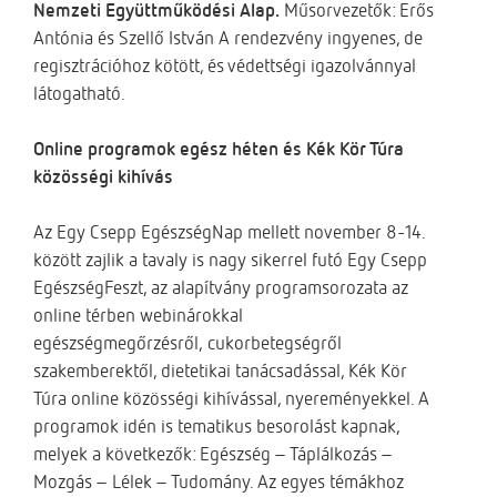
Nemzeti Együttműködési Alap.
Műsorvezetők: Erős
Antónia és Szellő István A rendezvény ingyenes, de
regisztrációhoz kötött, és védettségi igazolvánnyal
látogatható.
Online programok egész héten és Kék Kör Túra
közösségi kihívás
Az Egy Csepp EgészségNap mellett november 8-14.
között zajlik a tavaly is nagy sikerrel futó Egy Csepp
EgészségFeszt, az alapítvány programsorozata az
online térben webinárokkal
egészségmegőrzésről, cukorbetegségről
szakemberektől, dietetikai tanácsadással, Kék Kör
Túra online közösségi kihívással, nyereményekkel. A
programok idén is tematikus besorolást kapnak,
melyek a következők: Egészség – Táplálkozás –
Mozgás – Lélek – Tudomány. Az egyes témákhoz