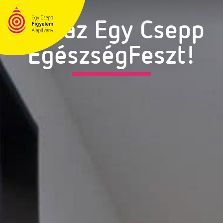
Jön az Egy Csepp
EgészségFeszt!