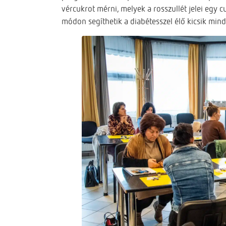
vércukrot mérni, melyek a rosszullét jelei egy 
módon segíthetik a diabétesszel élő kicsik min