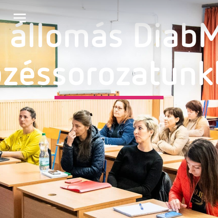
 állomás Diab
pzéssorozatunk