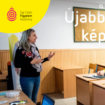
Újabb
TÁMOGATÁS
ké