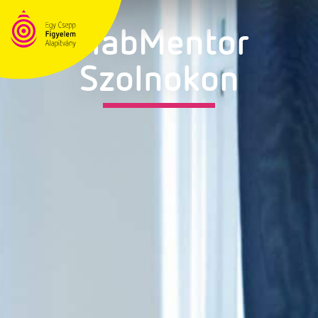
DiabMentor
Szolnokon