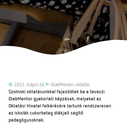
2022. május 26.
DiabMentor
,
oktatás
Szolnoki oktatásunkkal fejeződtek be a tavaszi
DiabMentor gyakorlati képzések, melyeket az
Oktatási Hivatal felkérésére tartunk rendszeresen
az iskolák cukorbeteg diákjait segítő
pedagógusoknak.