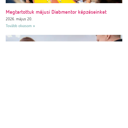
Megtartottuk májusi Diabmentor képzéseinket
2026. május 20.
Tovább olvasom »
Szakmai konzultációt tartottunk a Magyarország
Cukormentes Tortája verseny döntősei számára
2026. május 7.
Tovább olvasom »