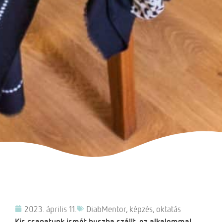
2023. április 11.
DiabMentor
,
képzés
,
oktatás
Kis csapatunk ismét buszba szállt, ez alkalommal