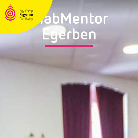
DiabMentor
Egerben