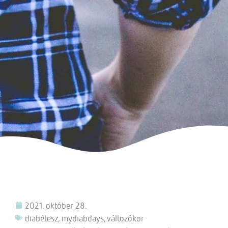
2021. október 28.
diabétesz
,
mydiabdays
,
változókor