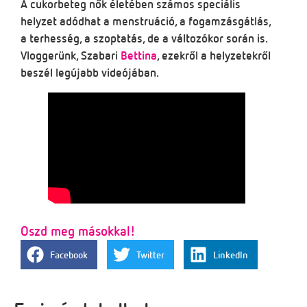
A cukorbeteg nők életében számos speciális
helyzet adódhat a menstruáció, a fogamzásgátlás,
a terhesség, a szoptatás, de a változókor során is.
Vloggerünk, Szabari
Bettina
, ezekről a helyzetekről
beszél legújabb videójában.
Oszd meg másokkal!
Facebook
Twitter
LinkedIn