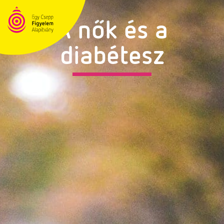
A nők és a
diabétesz